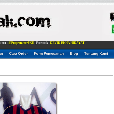
itter :
@ProgrammerPKU
| Facebook :
DEVID EKHA HIDAYAT
an
Cara Order
Form Pemesanan
Blog
Tentang Kami