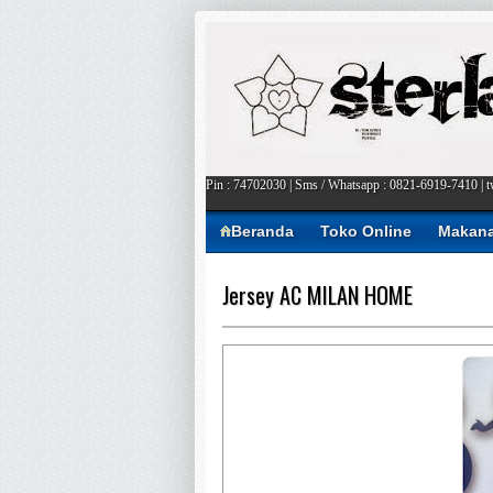
Pin : 74702030 | Sms / Whatsapp : 0821-6919-7410 | tw
Beranda
Toko Online
Makan
Jersey AC MILAN HOME